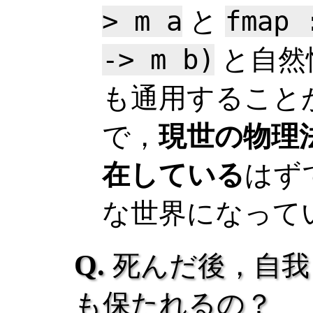
> m a
と
fmap 
-> m b)
と自然
も通用すること
で，
現世の物理
在している
はず
な世界になって
死んだ後，自我
も保たれるの？