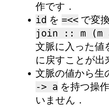
作です．
id
を
=<<
で変換
join :: m (m 
文脈に入った値
に戻すことが出
文脈の値から生
-> a
を持つ操作
いません．