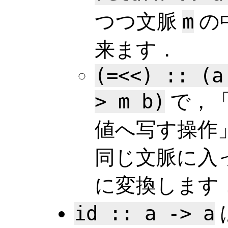
つつ文脈
m
の
来ます．
(=<<) :: (a
> m b)
で，「
値へ写す操作
同じ文脈に入
に変換します
id :: a -> a